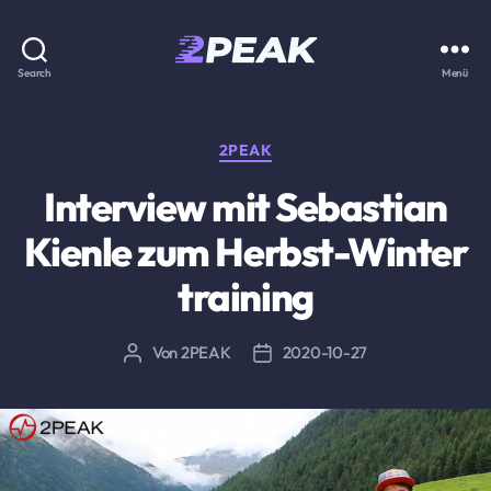
2PEAK
Search
Menü
Wissensbasis
Kategorien
2PEAK
Interview mit Sebastian
Kienle zum Herbst-Winter
training
Von
2PEAK
2020-10-27
Beitragsautor
Beitragsdatum