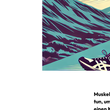
Muskel
tun, u
einen 