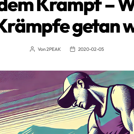
dem Krampf – W
Krämpfe getan 
Von
2PEAK
2020-02-05
Beitragsautor
Beitragsdatum