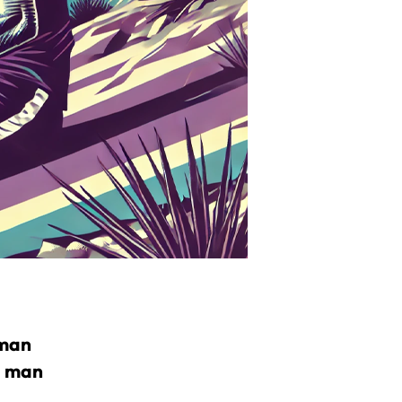
 man
d man