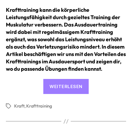
Krafttraining kann die körperliche
Leistungsfähigkeit durch gezieltes Training der
Muskulatur verbessern. Das Ausdauertraining
wird dabei mit regelmässigem Krafttraining
ergänzt, was sowohl das Leistungsniveau erhöht
als auch das Verletzungsrisiko mindert. In diesem
Artikel beschäftigen wir uns mit den Vorteilen des
Krafttrainings im Ausdauersport und zeigen dir,
wo du passende Übungen finden kannst.
«Krafttraining
WEITERLESEN
im
Ausdauersport
Kraft
,
Krafttraining
–
Schlagwörter
so
plant
2PEAK