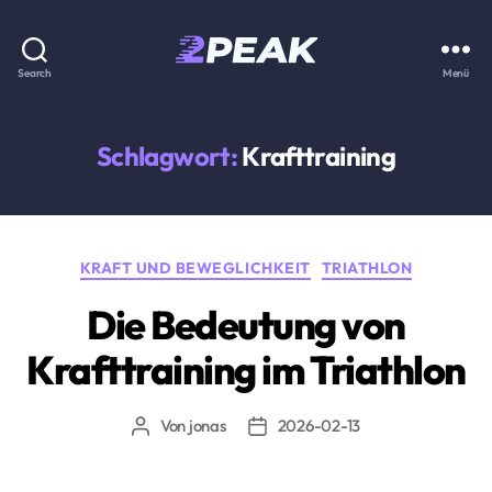
2PEAK
Search
Menü
Wissensbasis
Schlagwort:
Krafttraining
Kategorien
KRAFT UND BEWEGLICHKEIT
TRIATHLON
Die Bedeutung von
Krafttraining im Triathlon
Von
jonas
2026-02-13
Beitragsautor
Beitragsdatum