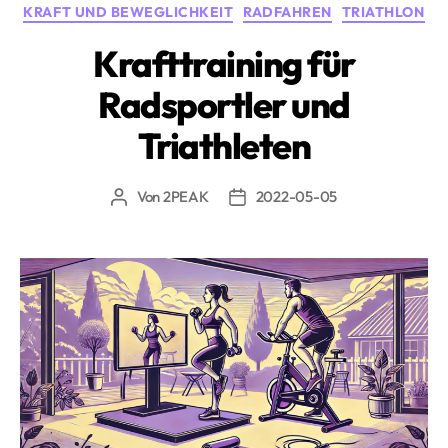
Kategorien
KRAFT UND BEWEGLICHKEIT
RADFAHREN
TRIATHLON
dein
Krafttraining»
Krafttraining für
Radsportler und
Triathleten
Von
2PEAK
2022-05-05
Beitragsautor
Beitragsdatum