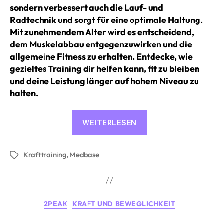
sondern verbessert auch die Lauf- und
Radtechnik und sorgt für eine optimale Haltung.
Mit zunehmendem Alter wird es entscheidend,
dem Muskelabbau entgegenzuwirken und die
allgemeine Fitness zu erhalten. Entdecke, wie
gezieltes Training dir helfen kann, fit zu bleiben
und deine Leistung länger auf hohem Niveau zu
halten.
«Die
WEITERLESEN
Bedeutung
von
Krafttraining
,
Medbase
Krafttraining
Schlagwörter
für
Ausdauersportler
im
Kategorien
2PEAK
KRAFT UND BEWEGLICHKEIT
fortgeschrittenen