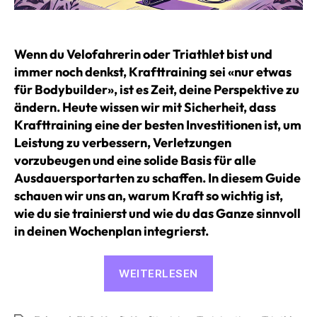
Wenn du Velofahrerin oder Triathlet bist und
immer noch denkst, Krafttraining sei «nur etwas
für Bodybuilder», ist es Zeit, deine Perspektive zu
ändern. Heute wissen wir mit Sicherheit, dass
Krafttraining eine der besten Investitionen ist, um
Leistung zu verbessern, Verletzungen
vorzubeugen und eine solide Basis für alle
Ausdauersportarten zu schaffen. In diesem Guide
schauen wir uns an, warum Kraft so wichtig ist,
wie du sie trainierst und wie du das Ganze sinnvoll
in deinen Wochenplan integrierst.
«Krafttraining
WEITERLESEN
für
Radsportler