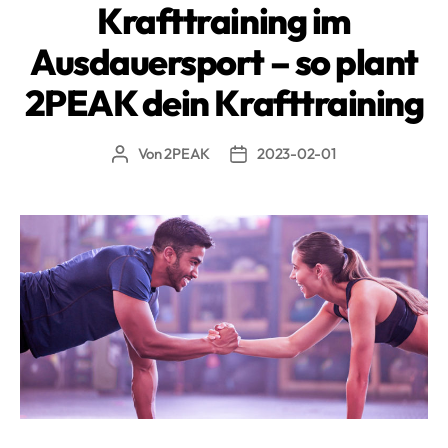
Alter»
Krafttraining im
Ausdauersport – so plant
2PEAK dein Krafttraining
Von
2PEAK
2023-02-01
Beitragsautor
Beitragsdatum