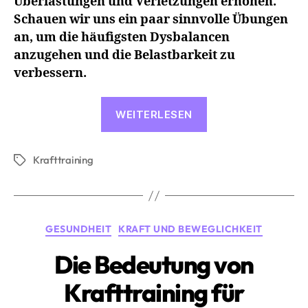
Überlastungen und Verletzungen erhöhen.
Schauen wir uns ein paar sinnvolle Übungen
an, um die häufigsten Dysbalancen
anzugehen und die Belastbarkeit zu
verbessern.
«Die
WEITERLESEN
Bedeutung
von
Krafttraining
Krafttraining
Schlagwörter
im
Triathlon»
Kategorien
GESUNDHEIT
KRAFT UND BEWEGLICHKEIT
Die Bedeutung von
Krafttraining für