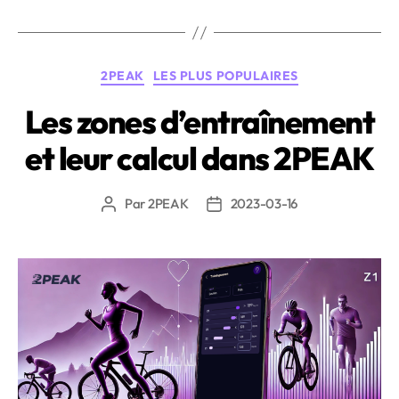
de
Régénération
2PEAK
Catégories
2PEAK
LES PLUS POPULAIRES
expliquée »
Les zones d’entraînement
et leur calcul dans 2PEAK
Par
2PEAK
2023-03-16
Auteur
Date
de
de
l’article
l’article