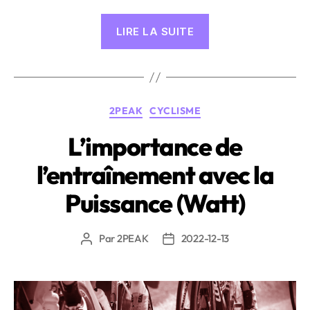
« Entraînement
LIRE LA SUITE
musculaire
dans
les
sports
Catégories
2PEAK
CYCLISME
d’endurance:
comment
L’importance de
l’intégrer
l’entraînement avec la
dans
le
Puissance (Watt)
plan
2PEAK »
Par
2PEAK
2022-12-13
Auteur
Date
de
de
l’article
l’article