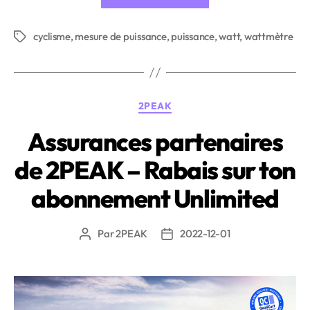
de
l’entraînement
cyclisme
,
mesure de puissance
,
puissance
avec
,
watt
,
wattmètre
Étiquettes
la
Puissance
(Watt) »
Catégories
2PEAK
Assurances partenaires
de 2PEAK – Rabais sur ton
abonnement Unlimited
Par
2PEAK
2022-12-01
Auteur
Date
de
de
l’article
l’article