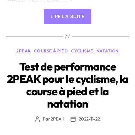
« Assurances
LIRE LA SUITE
partenaires
de
2PEAK
–
Catégories
2PEAK
COURSE À PIED
CYCLISME
NATATION
Rabais
sur
Test de performance
ton
2PEAK pour le cyclisme, la
abonnement
Unlimited »
course à pied et la
natation
Par
2PEAK
2022-11-22
Auteur
Date
de
de
l’article
l’article