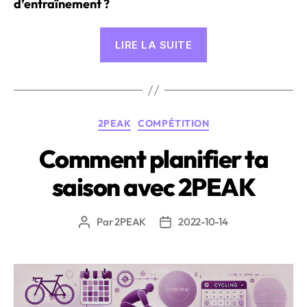
d’entraînement ?
« La
LIRE LA SUITE
philosophie
d’entraînement
2PEAK »
Catégories
2PEAK
COMPÉTITION
Comment planifier ta
saison avec 2PEAK
Par
2PEAK
2022-10-14
Auteur
Date
de
de
l’article
l’article