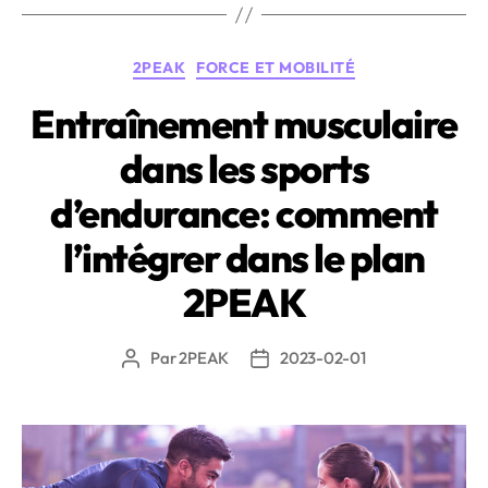
calcul
dans
Catégories
2PEAK
FORCE ET MOBILITÉ
2PEAK »
Entraînement musculaire
dans les sports
d’endurance: comment
l’intégrer dans le plan
2PEAK
Par
2PEAK
2023-02-01
Auteur
Date
de
de
l’article
l’article