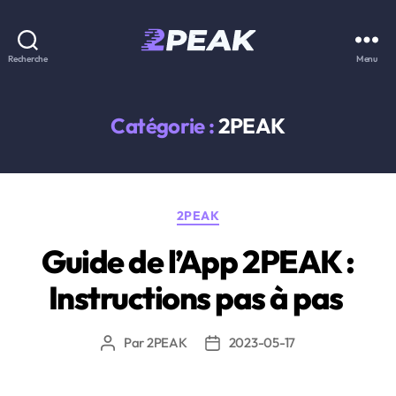
2PEAK
Recherche
Menu
Knowledge
Base
Catégorie :
2PEAK
Catégories
2PEAK
Guide de l’App 2PEAK :
Instructions pas à pas
Par
2PEAK
2023-05-17
Auteur
Date
de
de
l’article
l’article