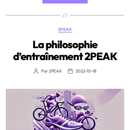
des
Zones
d’entraînement »
Catégories
2PEAK
La philosophie
d’entraînement 2PEAK
Par
2PEAK
2022-10-18
Auteur
Date
de
de
l’article
l’article