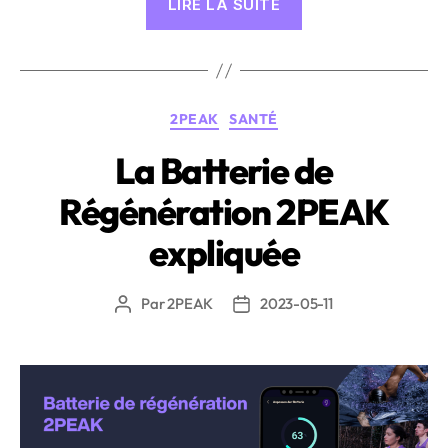
LIRE LA SUITE
de
l’App
2PEAK
:
Catégories
2PEAK
SANTÉ
Instructions
pas
La Batterie de
à
Régénération 2PEAK
pas «
expliquée
Par
2PEAK
2023-05-11
Auteur
Date
de
de
l’article
l’article