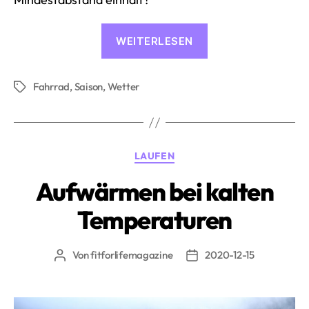
«Windschatten-
WEITERLESEN
Vorteil
auch
Fahrrad
,
Saison
,
Wetter
bei
Schlagwörter
10
Metern
Abstand»
Kategorien
LAUFEN
Aufwärmen bei kalten
Temperaturen
Von
fitforlifemagazine
2020-12-15
Beitragsautor
Beitragsdatum