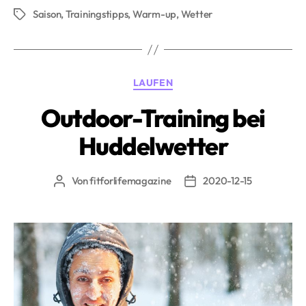
Saison
,
Trainingstipps
,
Warm-up
,
Wetter
Temperaturen»
Schlagwörter
Kategorien
LAUFEN
Outdoor-Training bei
Huddelwetter
Von
fitforlifemagazine
2020-12-15
Beitragsautor
Beitragsdatum