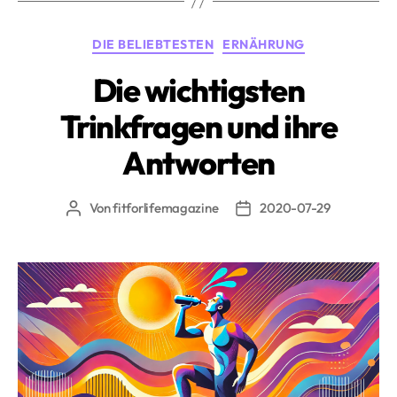
Hitze»
Kategorien
DIE BELIEBTESTEN
ERNÄHRUNG
Die wichtigsten
Trinkfragen und ihre
Antworten
Von
fitforlifemagazine
2020-07-29
Beitragsautor
Beitragsdatum