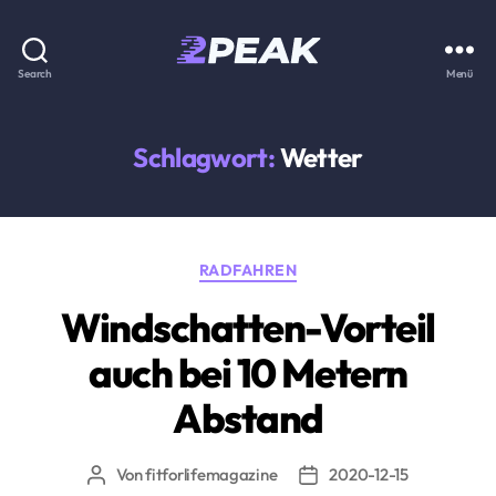
2PEAK
Search
Menü
Wissensbasis
Schlagwort:
Wetter
Kategorien
RADFAHREN
Windschatten-Vorteil
auch bei 10 Metern
Abstand
Von
fitforlifemagazine
2020-12-15
Beitragsautor
Beitragsdatum