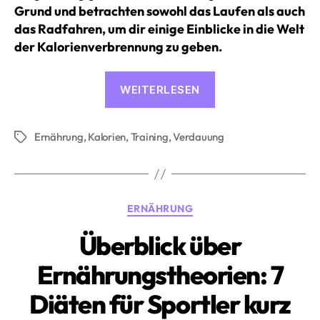
Grund und betrachten sowohl das Laufen als auch
das Radfahren, um dir einige Einblicke in die Welt
der Kalorienverbrennung zu geben.
«Wie
WEITERLESEN
lange
musst
Ernährung
,
Kalorien
,
Training
,
Verdauung
du
Schlagwörter
trainieren,
um
die
Kategorien
ERNÄHRUNG
Kalorien
eines
Überblick über
Eises
Ernährungstheorien: 7
zu
verbrennen?»
Diäten für Sportler kurz