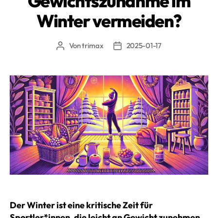
Gewichtszunahme im
Winter vermeiden?
Von
trimax
2025-01-17
Beitragsautor
Beitragsdatum
Der Winter ist eine kritische Zeit für
Sportler*innen, die leicht an Gewicht zunehmen.