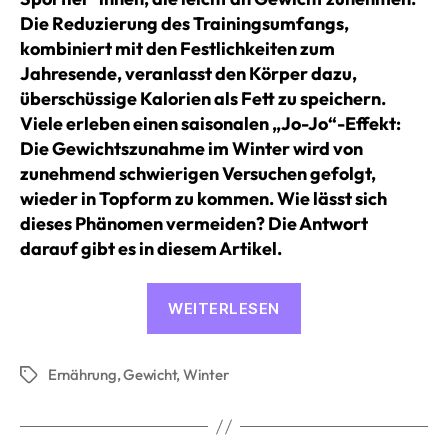
Die Reduzierung des Trainingsumfangs,
kombiniert mit den Festlichkeiten zum
Jahresende, veranlasst den Körper dazu,
überschüssige Kalorien als Fett zu speichern.
Viele erleben einen saisonalen „Jo-Jo“-Effekt:
Die Gewichtszunahme im Winter wird von
zunehmend schwierigen Versuchen gefolgt,
wieder in Topform zu kommen. Wie lässt sich
dieses Phänomen vermeiden? Die Antwort
darauf gibt es in diesem Artikel.
«Wie
WEITERLESEN
lässt
sich
Ernährung
,
Gewicht
,
Winter
Gewichtszunahm
Schlagwörter
im
Winter