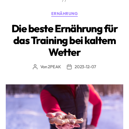
während
der
Kategorien
ERNÄHRUNG
Festtage»
Die beste Ernährung für
das Training bei kaltem
Wetter
Von
2PEAK
2023-12-07
Beitragsautor
Beitragsdatum