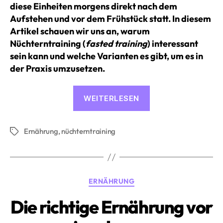
diese Einheiten morgens direkt nach dem
Aufstehen und vor dem Frühstück statt.
In diesem
Artikel schauen wir uns an, warum
Nüchterntraining (
fasted training
) interessant
sein kann und welche Varianten es gibt, um es in
der Praxis umzusetzen.
«Nüchterntraining
WEITERLESEN
warum
Training
Ernährung
,
nüchterntraining
ohne
Schlagwörter
Frühstück
sinnvoll
sein
Kategorien
ERNÄHRUNG
kann»
Die richtige Ernährung vor