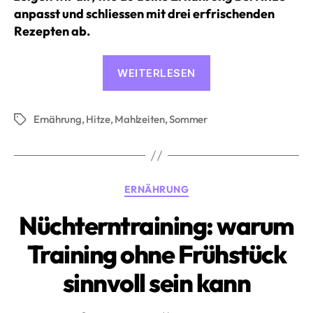
anpasst und schliessen mit drei erfrischenden
Rezepten ab.
«Sommerernährun
WEITERLESEN
Was
und
Ernährung
,
Hitze
,
Mahlzeiten
,
Sommer
wie
Schlagwörter
du
bei
Hitze
Kategorien
ERNÄHRUNG
isst»
Nüchterntraining: warum
Training ohne Frühstück
sinnvoll sein kann