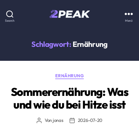
2PEAK
Search
Menü
Wissensbasis
Schlagwort:
Ernährung
Kategorien
ERNÄHRUNG
Sommerernährung: Was
und wie du bei Hitze isst
Von
jonas
2026-07-20
Beitragsautor
Beitragsdatum