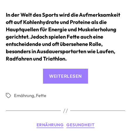
In der Welt des Sports wird die Aufmerksamkeit
oft auf Kohlenhydrate und Proteine als die
Hauptquellen für Energie und Muskelerholung
gerichtet. Jedoch spielen Fette auch eine
entscheidende und oft übersehene Rolle,
besonders in Ausdauersportarten wie Laufen,
Radfahren und Triathlon.
«Fette
WEITERLESEN
im
Ausdauersport:
Ernährung
,
Fette
Bedeutung
Schlagwörter
und
Mythen»
Kategorien
ERNÄHRUNG
GESUNDHEIT