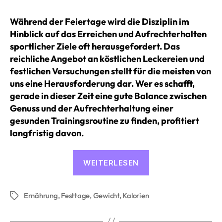
Während der Feiertage wird die Disziplin im
Hinblick auf das Erreichen und Aufrechterhalten
sportlicher Ziele oft herausgefordert. Das
reichliche Angebot an köstlichen Leckereien und
festlichen Versuchungen stellt für die meisten von
uns eine Herausforderung dar. Wer es schafft,
gerade in dieser Zeit eine gute Balance zwischen
Genuss und der Aufrechterhaltung einer
gesunden Trainingsroutine zu finden, profitiert
langfristig davon.
«Tipps
WEITERLESEN
für
Fitness
Ernährung
,
Festtage
,
Gewicht
,
Kalorien
und
Schlagwörter
Gewichtserhaltun