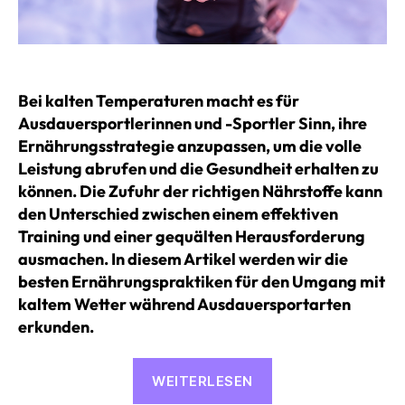
Bei kalten Temperaturen macht es für
Ausdauersportlerinnen und -Sportler Sinn, ihre
Ernährungsstrategie anzupassen, um die volle
Leistung abrufen und die Gesundheit erhalten zu
können. Die Zufuhr der richtigen Nährstoffe kann
den Unterschied zwischen einem effektiven
Training und einer gequälten Herausforderung
ausmachen. In diesem Artikel werden wir die
besten Ernährungspraktiken für den Umgang mit
kaltem Wetter während Ausdauersportarten
erkunden.
«Die
WEITERLESEN
beste