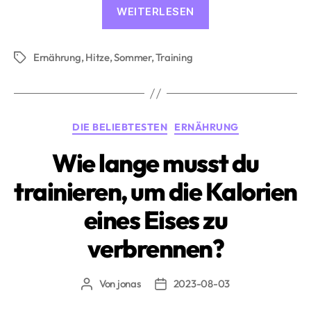
«5
WEITERLESEN
Nahrungsmittel
für
Ernährung
,
Hitze
,
Sommer
,
Training
Ausdauersportler
Schlagwörter
an
heissen
Tagen»
Kategorien
DIE BELIEBTESTEN
ERNÄHRUNG
Wie lange musst du
trainieren, um die Kalorien
eines Eises zu
verbrennen?
Von
jonas
2023-08-03
Beitragsautor
Beitragsdatum