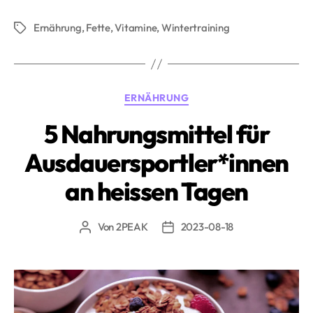
Ernährung
Ernährung
,
Fette
,
Vitamine
,
Wintertraining
für
Schlagwörter
das
Training
bei
Kategorien
ERNÄHRUNG
kaltem
Wetter»
5 Nahrungsmittel für
Ausdauersportler*innen
an heissen Tagen
Von
2PEAK
2023-08-18
Beitragsautor
Beitragsdatum