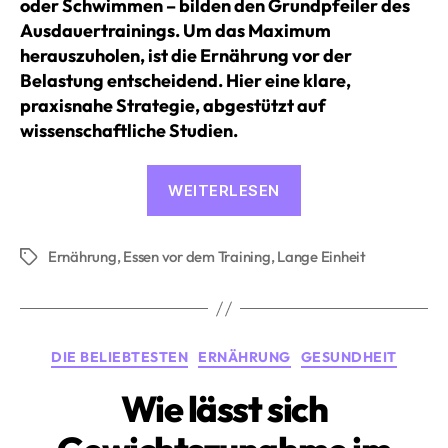
oder Schwimmen – bilden den Grundpfeiler des
Ausdauertrainings. Um das Maximum
herauszuholen, ist die Ernährung vor der
Belastung entscheidend. Hier eine klare,
praxisnahe Strategie, abgestützt auf
wissenschaftliche Studien.
«Die
WEITERLESEN
richtige
Ernährung
Ernährung
,
Essen vor dem Training
,
Lange Einheit
vor
Schlagwörter
einer
langen
Ausdauereinheit»
Kategorien
DIE BELIEBTESTEN
ERNÄHRUNG
GESUNDHEIT
Wie lässt sich