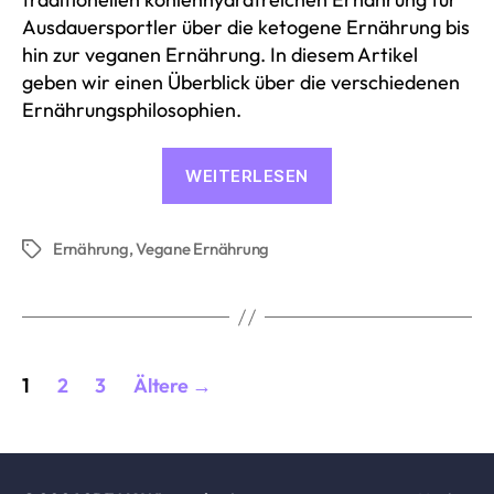
Ausdauersportler über die ketogene Ernährung bis
hin zur veganen Ernährung. In diesem Artikel
geben wir einen Überblick über die verschiedenen
Ernährungsphilosophien.
«Überblick
WEITERLESEN
über
Ernährungstheori
Ernährung
,
Vegane Ernährung
7
Schlagwörter
Diäten
für
Sportler
Seitennummerierung
kurz
1
2
3
Ältere
→
erklärt»
der
Beiträge