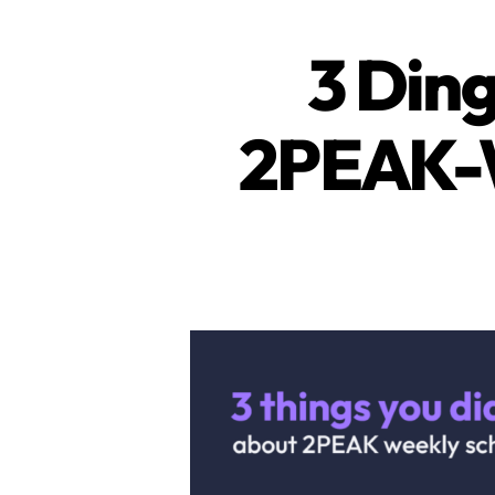
3 Ding
2PEAK-W