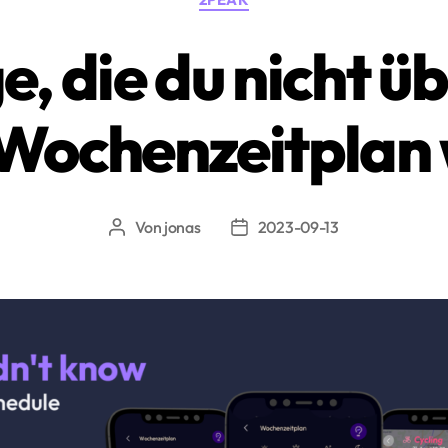
e, die du nicht ü
ochenzeitplan 
Von
jonas
2023-09-13
Beitragsautor
Beitragsdatum