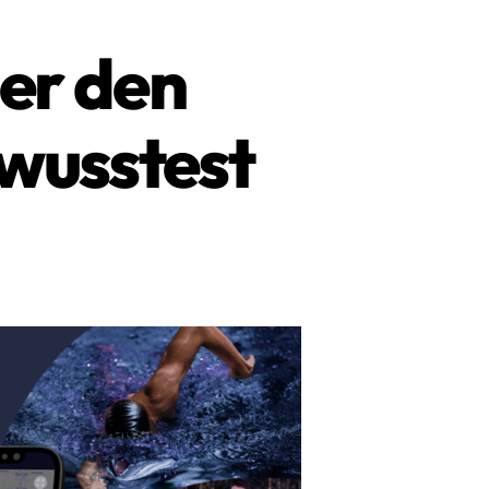
ber den
wusstest