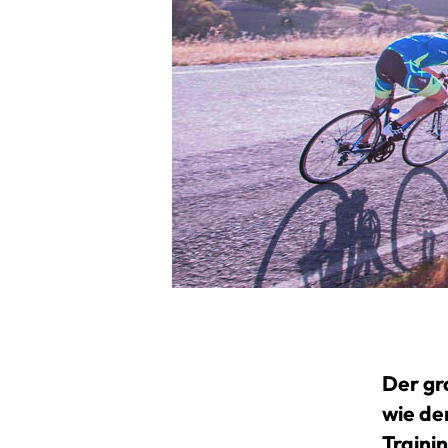
Der gr
wie de
Traini