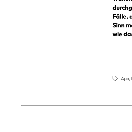
durchg
Fälle,
Sinn ma
wie das
App
,
Schlagwö