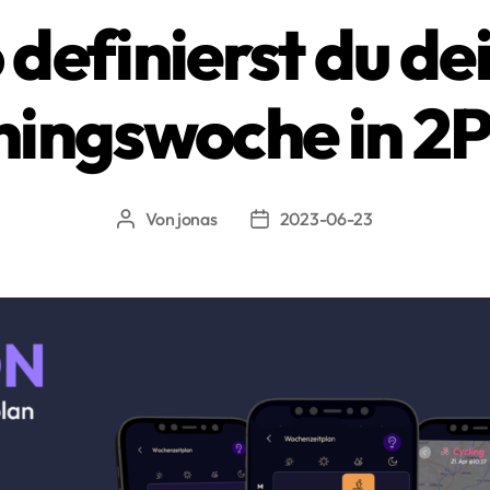
 definierst du de
ningswoche in 
Von
jonas
2023-06-23
Beitragsautor
Beitragsdatum