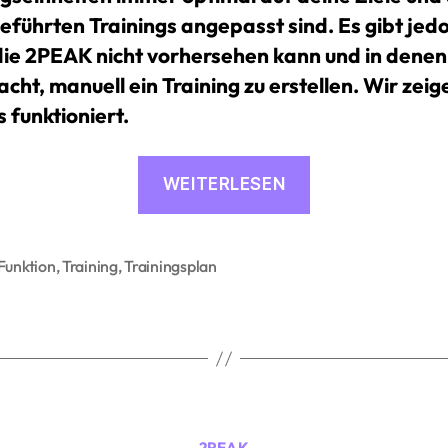
eführten Trainings angepasst sind. Es gibt jed
 die 2PEAK nicht vorhersehen kann und in denen
cht, manuell ein Training zu erstellen. Wir zeige
 funktioniert.
«Eigenes
WEITERLESEN
Training
erstellen
und
Funktion
,
Training
,
Trainingsplan
rter
zum
Plan
hinzufügen»
Kategorien
2PEAK