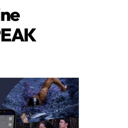
ine
2PEAK