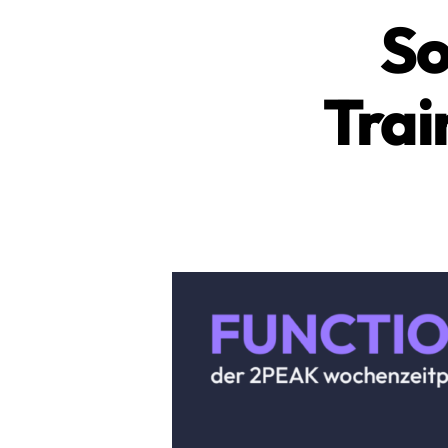
So
Trai