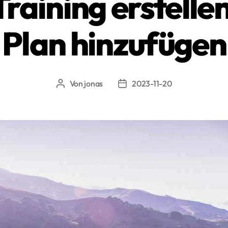
Training erstelle
Plan hinzufügen
Von
jonas
2023-11-20
Beitragsautor
Beitragsdatum