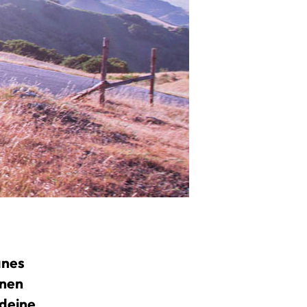
anes
enen
 deine