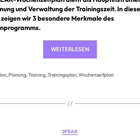
anung und Verwaltung der Trainingszeit. In dies
l zeigen wir 3 besondere Merkmale des
nprogramms.
«3
WEITERLESEN
Dinge,
die
du
ion
,
Planung
,
Training
,
Trainingsplan
,
Wochenzeitplan
rter
nicht
über
den
2PEAK-
Wochenzeitpla
Kategorien
wusstest»
2PEAK